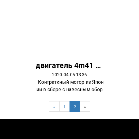
двигатель 4m41 Pajero 3
2020-04-05 13:36
Контраткный мотор из Япон
ии в сборе с навесным обор
удован...
«
1
2
»