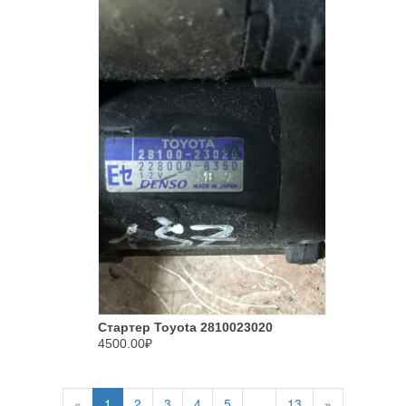
Стартер Toyota 2810023020
4500.00₽
«
1
2
3
4
5
...
13
»