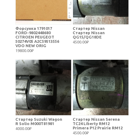
Форсунка 1791017
Стартер Nissan
FORD-9802448680
Стартер Nissan
CITROEN PEUGEOT
QG15/QG18DE
50274V05 A2C59513556
4500.00₽
VDO NEW ORIG
19800.00₽
Стартер Suzuki Wagon
Стартер Nissan Serena
R Solio M000T81981
TC24 Liberty RM12
Primera P12 Prairie RM12
4000.00₽
4500.00₽