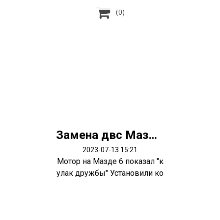

(0)
Замена двс Мазда 6
2023-07-13 15:21
Мотор на Мазде 6 показал "к
улак дружбы" Установили ко
нтрактн...