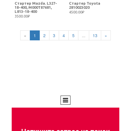
Стартер Mazda. L327-
Стартер Toyota
18-400, M000T87681,
2810023020
L813-18-400
4500.00₽
3500.00₽
«
1
2
3
4
5
...
13
»