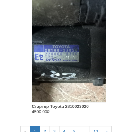
Стартер Toyota 2810023020
4500.00₽
«
1
2
3
4
5
...
13
»