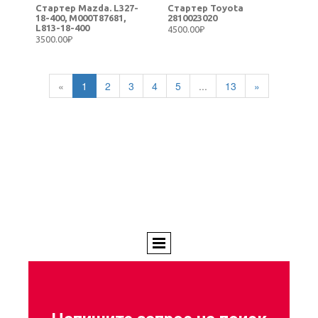
Стартер Mazda. L327-
Стартер Toyota
18-400, M000T87681,
2810023020
L813-18-400
4500.00₽
3500.00₽
«
1
2
3
4
5
...
13
»