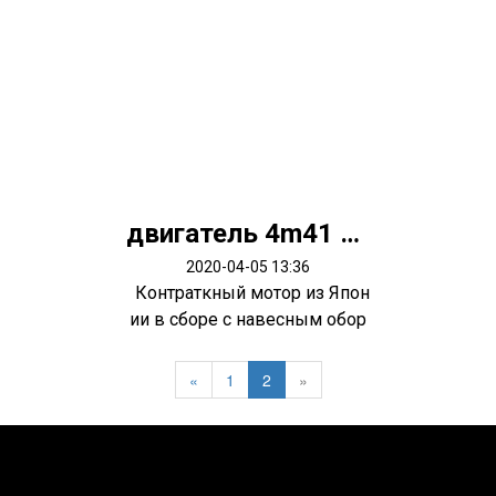
двигатель 4m41 Pajero 3
2020-04-05 13:36
Контраткный мотор из Япон
ии в сборе с навесным обор
удован...
«
1
2
»