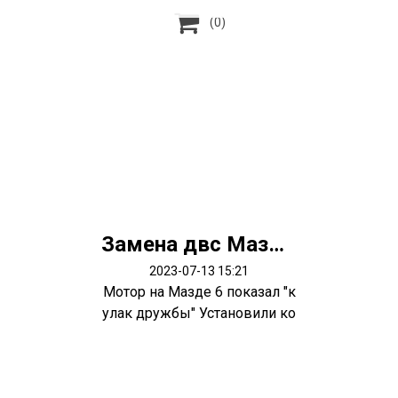

(0)
Замена двс Мазда 6
2023-07-13 15:21
Мотор на Мазде 6 показал "к
улак дружбы" Установили ко
нтрактн...