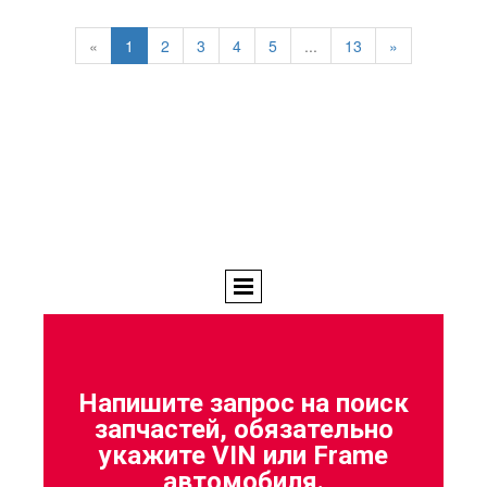
«
1
2
3
4
5
...
13
»
Напишите запрос на поиск
запчастей, обязательно
укажите VIN или Frame
автомобиля.