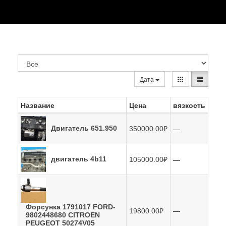
Дата
Название
Цена
вязкость
—
Двигатель 651.950
350000.00₽
—
двигатель 4b11
105000.00₽
Форсунка 1791017 FORD-
—
19800.00₽
9802448680 CITROEN
PEUGEOT 50274V05