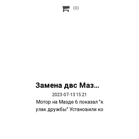

(0)
Замена двс Мазда 6
2023-07-13 15:21
Мотор на Мазде 6 показал "к
улак дружбы" Установили ко
нтрактн...