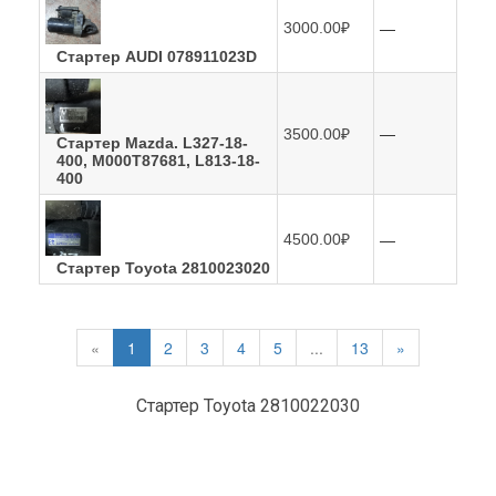
—
3000.00₽
Стартер AUDI 078911023D
—
3500.00₽
Стартер Mazda. L327-18-
400, M000T87681, L813-18-
400
—
4500.00₽
Стартер Toyota 2810023020
«
1
2
3
4
5
...
13
»
Стартер Toyota 2810022030