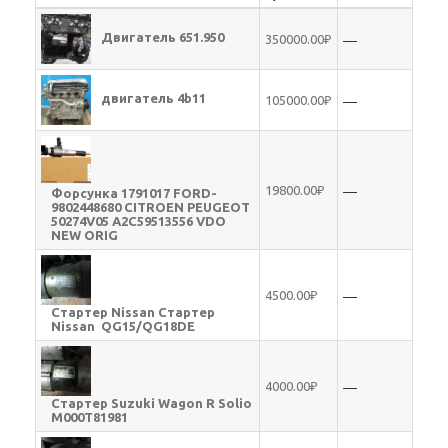
—
Двигатель 651.950
350000.00₽
—
двигатель 4b11
105000.00₽
—
19800.00₽
Форсунка 1791017 FORD-
9802448680 CITROEN PEUGEOT
50274V05 A2C59513556 VDO
NEW ORIG
—
4500.00₽
Стартер Nissan Стартер
Nissan QG15/QG18DE
—
4000.00₽
Стартер Suzuki Wagon R Solio
M000T81981