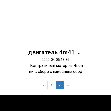
двигатель 4m41 Pajero 3
2020-04-05 13:36
Контраткный мотор из Япон
ии в сборе с навесным обор
удован...
«
1
2
»