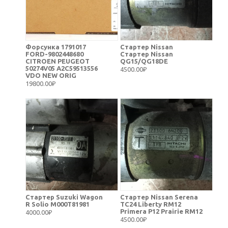
Форсунка 1791017
Стартер Nissan
FORD-9802448680
Стартер Nissan
CITROEN PEUGEOT
QG15/QG18DE
50274V05 A2C59513556
4500.00₽
VDO NEW ORIG
19800.00₽
Стартер Suzuki Wagon
Стартер Nissan Serena
R Solio M000T81981
TC24 Liberty RM12
Primera P12 Prairie RM12
4000.00₽
4500.00₽