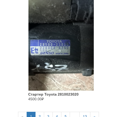
Стартер Toyota 2810023020
4500.00₽
«
1
2
3
4
5
...
13
»