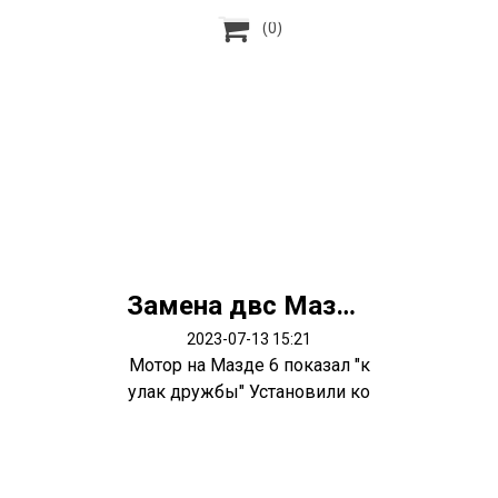

(0)
Замена двс Мазда 6
2023-07-13 15:21
Мотор на Мазде 6 показал "к
улак дружбы" Установили ко
нтрактн...