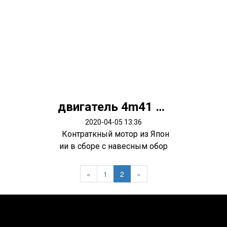
двигатель 4m41 Pajero 3
2020-04-05 13:36
Контраткный мотор из Япон
ии в сборе с навесным обор
удован...
«
1
2
»