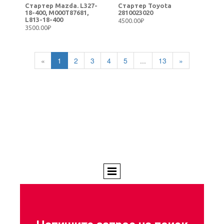
Стартер Mazda. L327-
Стартер Toyota
18-400, M000T87681,
2810023020
L813-18-400
4500.00₽
3500.00₽
«
1
2
3
4
5
...
13
»