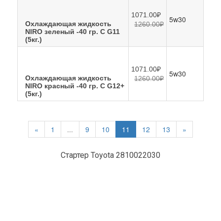
1071.00₽
5w30
Охлаждающая жидкость
1260.00₽
NIRO зеленый -40 гр. С G11
(5кг.)
1071.00₽
5w30
Охлаждающая жидкость
1260.00₽
NIRO красный -40 гр. С G12+
(5кг.)
«
1
...
9
10
11
12
13
»
Стартер Toyota 2810022030