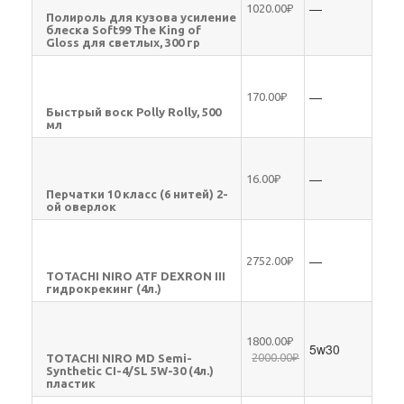
—
1020.00₽
Полироль для кузова усиление
блеска Soft99 The King of
Gloss для светлых, 300 гр
—
170.00₽
Быстрый воск Polly Rolly, 500
мл
—
16.00₽
Перчатки 10 класс (6 нитей) 2-
ой оверлок
—
2752.00₽
TOTACHI NIRO ATF DEXRON III
гидрокрекинг (4л.)
1800.00₽
5w30
2000.00₽
TOTACHI NIRO MD Semi-
Synthetic CI-4/SL 5W-30 (4л.)
пластик