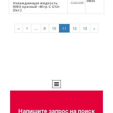
5w30
1260.00₽
Охлаждающая жидкость
NIRO красный -40 гр. С G12+
(5кг.)
«
1
...
9
10
11
12
13
»
Напишите запрос на поиск