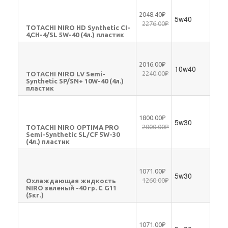
2048.40₽
5w40
2276.00₽
TOTACHI NIRO HD Synthetic CI-
4,CH-4/SL 5W-40 (4л.) пластик
2016.00₽
10w40
2240.00₽
TOTACHI NIRO LV Semi-
Synthetic SP/SN+ 10W-40 (4л.)
пластик
1800.00₽
5w30
2000.00₽
TOTACHI NIRO OPTIMA PRO
Semi-Synthetic SL/CF 5W-30
(4л.) пластик
1071.00₽
5w30
1260.00₽
Охлаждающая жидкость
NIRO зеленый -40 гр. С G11
(5кг.)
1071.00₽