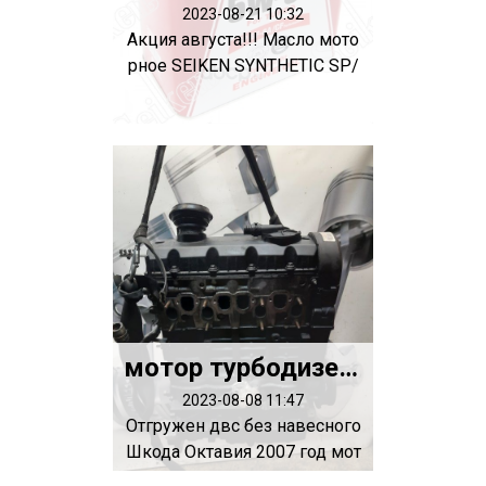
2023-08-21 10:32
Акция августа!!! Масло мото
рное SEIKEN SYNTHETIC SP/
GF-6A/C...
мотор турбодизель 1.9 BJB
2023-08-08 11:47
Отгружен двс без навесного
Шкода Октавия 2007 год мот
ор турб...