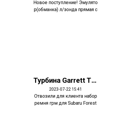
Новое поступление! Эмулято
р(обманка) л/зонда прямая с
метал...
Турбина Garrett TF035 Subaru Forester EJ25 EJ20 14412AA420
2023-07-22 15:41
Отвозили для клиента набор
ремня грм для Subaru Forest
er SG5...