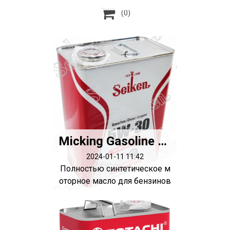

(0)
Micking Gasoline Oil MG1 5W-50 SP synth. (4л)
2024-01-11 11:42
Полностью синтетическое м
оторное масло для бензинов
ых двигат...