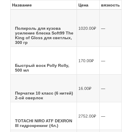
Название
Цена
вязкость
—
Полироль для кузова
1020.00₽
усиление блеска Soft99 The
King of Gloss для светлых,
300 гр
—
170.00₽
Быстрый воск Polly Rolly,
500 мл
—
16.00₽
Перчатки 10 класс (6 нитей)
2-ой оверлок
—
2752.00₽
TOTACHI NIRO ATF DEXRON
III гидрокрекинг (4л.)