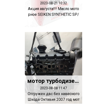
2023-08-21 10:32
Акция августа!!! Масло мото
рное SEIKEN SYNTHETIC SP/
GF-6A/C...
мотор турбодизель 1.9 BJB
2023-08-08 11:47
Отгружен двс без навесного
Шкода Октавия 2007 год мот
ор турб...