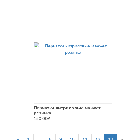
Перчатки нитриловые манжет
резинка
150.00₽
«
1
...
8
9
10
11
12
13
»