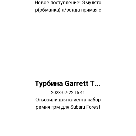
Новое поступление! Эмулято
р(обманка) л/зонда прямая с
метал...
Турбина Garrett TF035 Subaru Forester EJ25 EJ20 14412AA420
2023-07-22 15:41
Отвозили для клиента набор
ремня грм для Subaru Forest
er SG5...