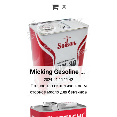

(0)
Micking Gasoline Oil MG1 5W-50 SP synth. (4л)
2024-01-11 11:42
Полностью синтетическое м
оторное масло для бензинов
ых двигат...