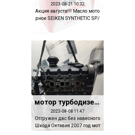
2023-08-21 10:32
Акция августа!!! Масло мото
рное SEIKEN SYNTHETIC SP/
GF-6A/C...
мотор турбодизель 1.9 BJB
2023-08-08 11:47
Отгружен двс без навесного
Шкода Октавия 2007 год мот
ор турб...