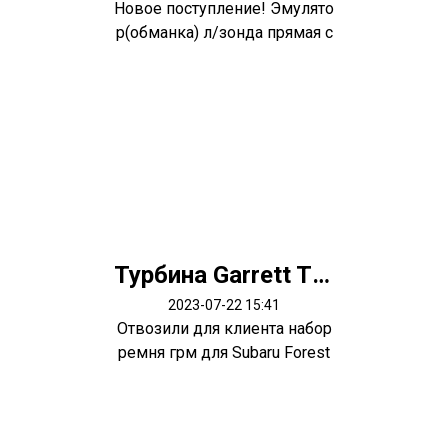
Новое поступление! Эмулято
р(обманка) л/зонда прямая с
метал...
Турбина Garrett TF035 Subaru Forester EJ25 EJ20 14412AA420
2023-07-22 15:41
Отвозили для клиента набор
ремня грм для Subaru Forest
er SG5...