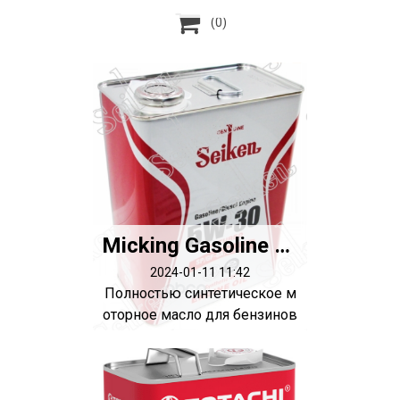

(0)
Micking Gasoline Oil MG1 5W-50 SP synth. (4л)
2024-01-11 11:42
Полностью синтетическое м
оторное масло для бензинов
ых двигат...