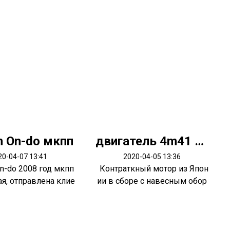
n On-do мкпп
двигатель 4m41 Pajero 3
20-04-07 13:41
2020-04-05 13:36
n-do 2008 год мкпп
Контраткный мотор из Япон
я, отправлена клие
ии в сборе с навесным обор
нту...
удован...