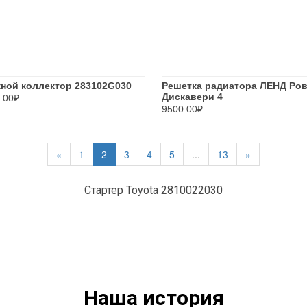
ной коллектор 283102G030
Решетка радиатора ЛЕНД Ро
Дискавери 4
.00₽
9500.00₽
«
1
2
3
4
5
...
13
»
Стартер Toyota 2810022030
Наша история