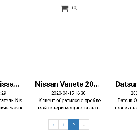

(0)
Двигатель Nissan QG15de
Nissan Vanete 2003 мотор R2
Datsu
:29
2020-04-15 16:30
20
атель Nis
Клиент обратился с пробле
Datsun O
лическая к
мой потери мощности авто
тросикова
ю.. снач...
«
1
2
»