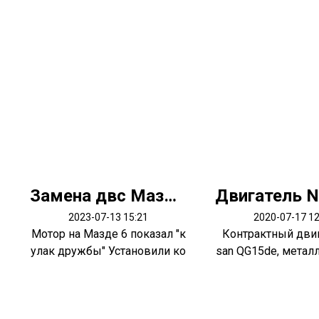
Замена двс Мазда 6
2023-07-13 15:21
2020-07-17 12
Мотор на Мазде 6 показал "к
Контрактный двиг
улак дружбы" Установили ко
san QG15de, метал
нтрактн...
лапан...