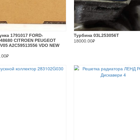
унка 1791017 FORD-
Турбина 03L253056T
448680 CITROEN PEUGEOT
18000.00₽
4V05 A2C59513556 VDO NEW
.00₽