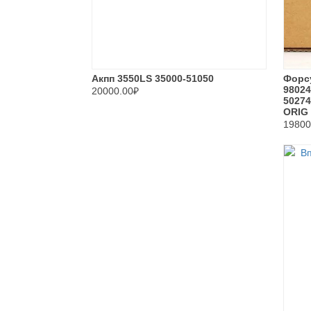
Акпп 3550LS 35000-51050
Форс
9802
20000.00₽
5027
ORIG
19800