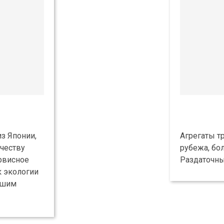
з Японии,
Агрегаты т
честву
рубежа, бо
рвисное
Раздаточны
к экологии
ьшим