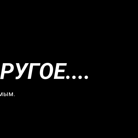
УГОЕ....
имым.