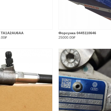
 TA1A2AU6AA
Форсунка 0445110646
.00₽
25000.00₽