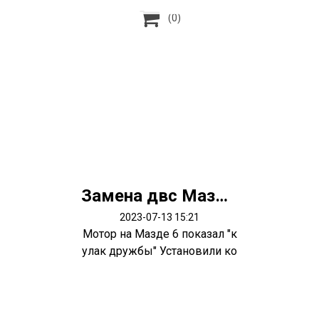

(0)
Замена двс Мазда 6
2023-07-13 15:21
Мотор на Мазде 6 показал "к
улак дружбы" Установили ко
нтрактн...