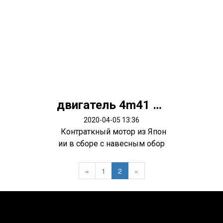
двигатель 4m41 Pajero 3
2020-04-05 13:36
Контраткный мотор из Япон
ии в сборе с навесным обор
удован...
«
1
2
»