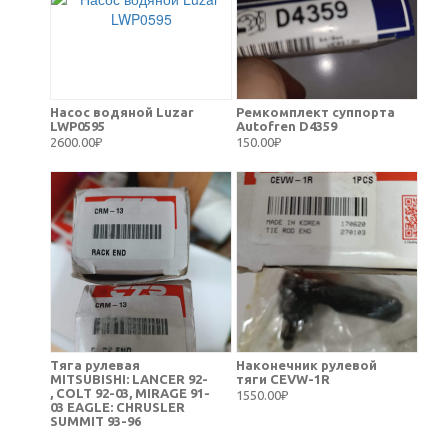
Насос водяной Luzar
Ремкомплект суппорта
LWP0595
Autofren D4359
2600.00₽
150.00₽
Тяга рулевая
Наконечник рулевой
MITSUBISHI: LANCER 92-
тяги CEVW-1R
, COLT 92-03, MIRAGE 91-
1550.00₽
03 EAGLE: CHRUSLER
SUMMIT 93-96