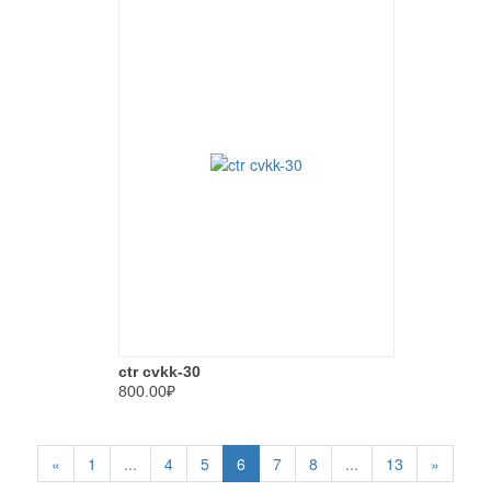
ctr cvkk-30
800.00₽
«
1
...
4
5
6
7
8
...
13
»