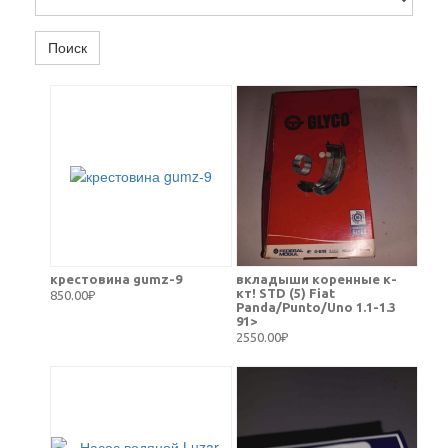
Поиск
крестовина gumz-9
вкладыши коренные к-
кт! STD (5) Fiat
850.00₽
Panda/Punto/Uno 1.1-1.3
91>
2550.00₽