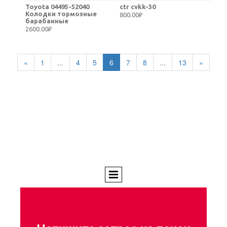
Toyota 04495-52040
ctr cvkk-30
Колодки тормозные
800.00₽
барабанные
2600.00₽
«
1
...
4
5
6
7
8
...
13
»