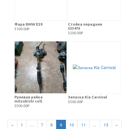
Фара BMW E39
Стойка передняя
333476
5100.00₽
5200.00₽
Рулевая рейка
Запаска Kia Carnival
mitsubishi colt
5500.00₽
5500.00₽
«
1
...
7
8
9
10
11
...
13
»