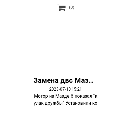

(0)
Замена двс Мазда 6
2023-07-13 15:21
Мотор на Мазде 6 показал "к
улак дружбы" Установили ко
нтрактн...